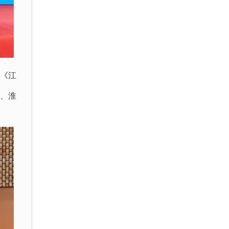
《江
、淮