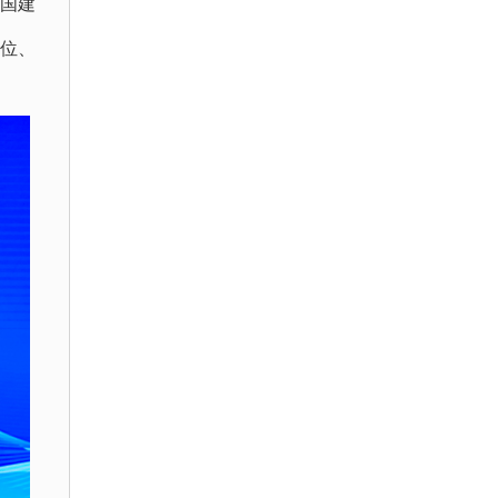
国建
位、