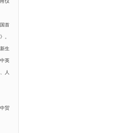
用仪
国首
》。
新生
进中英
、人
中贸